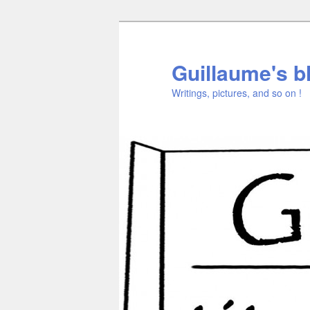
Aller
Aller
au
au
contenu
contenu
Guillaume's b
principal
secondaire
Writings, pictures, and so on !