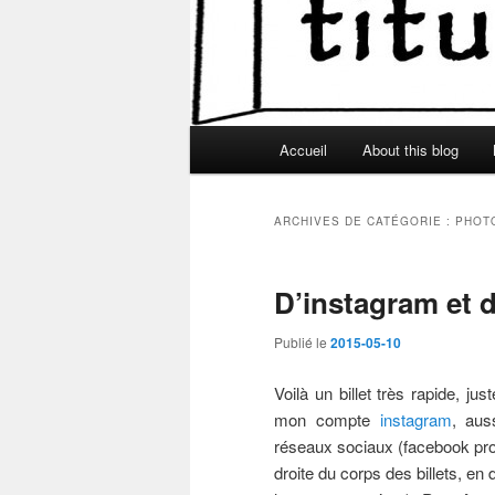
Menu
Accueil
About this blog
principal
ARCHIVES DE CATÉGORIE :
PHOT
D’instagram et 
Publié le
2015-05-10
Voilà un billet très rapide, ju
mon compte
instagram
, aus
réseaux sociaux (facebook pr
droite du corps des billets, en 