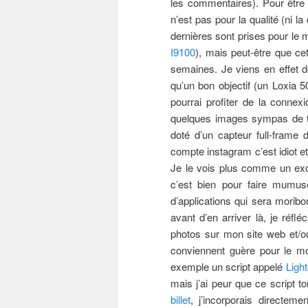
les commentaires). Pour être 
n’est pas pour la qualité (ni l
dernières sont prises pour l
I9100
), mais peut-être que ce
semaines. Je viens en effet d
qu’un bon objectif (un Loxia 5
pourrai profiter de la connexi
quelques images sympas de te
doté d’un capteur full-frame 
compte instagram c’est idiot et
Je le vois plus comme un ex
c’est bien pour faire mumus
d’applications qui sera morib
avant d’en arriver là, je réfl
photos sur mon site web et/ou
conviennent guère pour le 
exemple un script appelé
Ligh
mais j’ai peur que ce script t
billet
, j’incorporais directem