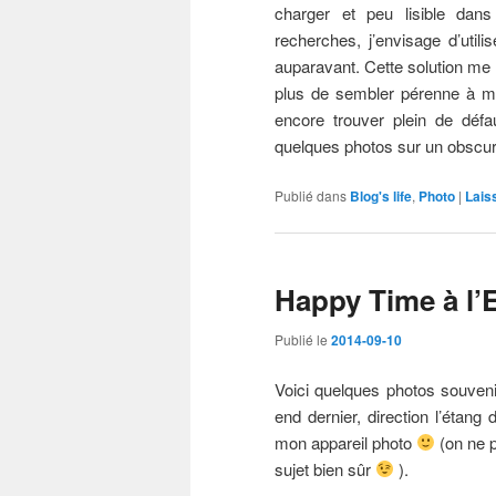
charger et peu lisible dans
recherches, j’envisage d’utili
auparavant. Cette solution me p
plus de sembler pérenne à mo
encore trouver plein de défa
quelques photos sur un obscu
Publié dans
Blog's life
,
Photo
|
Lais
Happy Time à l’
Publié le
2014-09-10
Voici quelques photos souveni
end dernier, direction l’étan
mon appareil photo
(on ne p
sujet bien sûr
).