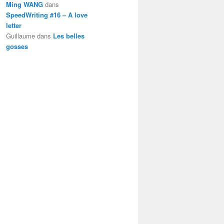
Ming WANG
dans
SpeedWriting #16 – A love
letter
Guillaume
dans
Les belles
gosses