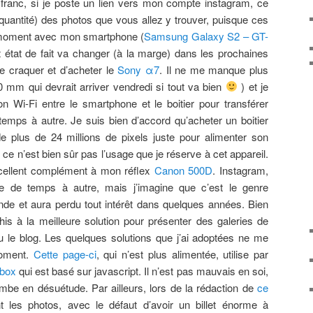
franc, si je poste un lien vers mon compte instagram, ce
a quantité) des photos que vous allez y trouver, puisque ces
e moment avec mon smartphone (
Samsung Galaxy S2 – GT-
t état de fait va changer (à la marge) dans les prochaines
e craquer et d’acheter le
Sony α7
. Il ne me manque plus
0 mm qui devrait arriver vendredi si tout va bien
) et je
on Wi-Fi entre le smartphone et le boitier pour transférer
mps à autre. Je suis bien d’accord qu’acheter un boitier
de plus de 24 millions de pixels juste pour alimenter son
 ce n’est bien sûr pas l’usage que je réserve à cet appareil.
cellent complément à mon réflex
Canon 500D
. Instagram,
e de temps à autre, mais j’imagine que c’est le genre
onde et aura perdu tout intérêt dans quelques années. Bien
échis à la meilleure solution pour présenter des galeries de
 le blog. Les quelques solutions que j’ai adoptées ne me
moment.
Cette page-ci
, qui n’est plus alimentée, utilise par
tbox
qui est basé sur javascript. Il n’est pas mauvais en soi,
ombe en désuétude. Par ailleurs, lors de la rédaction de
ce
ent les photos, avec le défaut d’avoir un billet énorme à