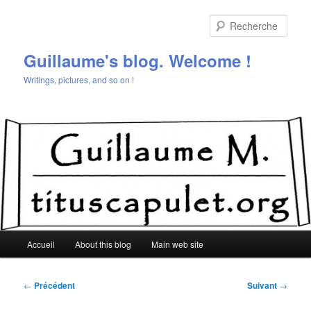
Aller
au
Rech
contenu
principal
Guillaume's blog. Welcome !
Writings, pictures, and so on !
Menu
Accueil
About this blog
Main web site
principal
Navigation
←
Précédent
Suivant
→
des