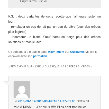
Crêpes sucrées, une vie
P.S. : deux variantes de cette recette que j’aimerais tester un
jour :
– remplacer un peu de lait par un peu de bière (pour des crêpes
plus légères)
– incorporer un blanc d’œuf battu en neige pour des crêpes
soufflées et moelleuses
Ce contenu a été publié dans
Miam-miam
par
Guillaume
. Mettez-le
en favori avec son
permalien
.
2 RÉFLEXIONS SUR «
L’ARCHI-CLASSIQUE : LES CRÊPES SUCRÉES
»
Le
2018-03-16 à 2018-03-16T16:14:37+01:00
,
Stef'
a dit :
MIAM MIAM !!! J’en veux !!!!! Elles sont trop belles !!!!