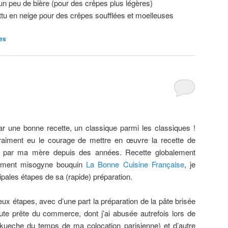
 un peu de bière (pour des crêpes plus légères)
ttu en neige pour des crêpes soufflées et moelleuses
es
une bonne recette, un classique parmi les classiques !
 vraiment eu le courage de mettre en œuvre la recette de
ite par ma mère depuis des années. Recette globalement
lement misogyne bouquin
La Bonne Cuisine Française
, je
cipales étapes de sa (rapide) préparation.
eux étapes, avec d’une part la préparation de la pâte brisée
oute prête du commerce, dont j’ai abusée autrefois lors de
ueche du temps de ma colocation parisienne) et d’autre