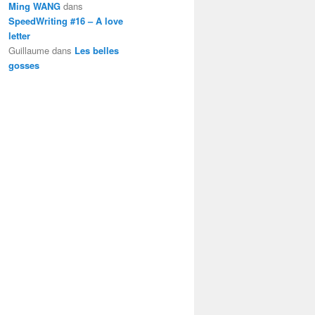
Ming WANG
dans
SpeedWriting #16 – A love
letter
Guillaume
dans
Les belles
gosses