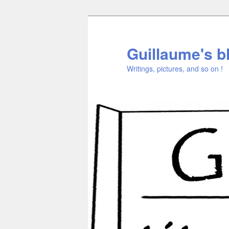
Aller
Aller
au
au
contenu
contenu
Guillaume's b
principal
secondaire
Writings, pictures, and so on !