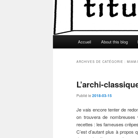
Menu
Accueil
About this blog
principal
ARCHIVES DE CATÉGORIE :
MIAM-
L’archi-classiqu
Publié le
2018-03-15
Je vais encore tenter de redon
on trouvera de nombreuses v
recettes : les fameuses crêpe
C’est d’autant plus à propos q