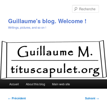
Aller
au
Rech
contenu
principal
Guillaume's blog. Welcome !
Writings, pictures, and so on !
Menu
Accueil
About this blog
Main web site
principal
Navigation
←
Précédent
Suivant
→
des