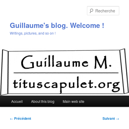
Aller
au
Rech
contenu
principal
Guillaume's blog. Welcome !
Writings, pictures, and so on !
Menu
Accueil
About this blog
Main web site
principal
Navigation
←
Précédent
Suivant
→
des