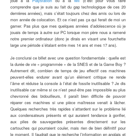
joué à la
Playstation
ou à la
Wii
(c’est pour vous faire
comprendre que je suis au fait du gap technologique de ces 20
dernières années), mais c’était toujours chez des amis ou lors de
mon année de colocation. Et ce n’est pas ça qui ferait de moi un
gamer. Pas plus que mes quelques années d’adolescence où je
jouais de temps à autre sur PC lorsque mon père nous a ramené
notre premier ordinateur (donc je dirais en visant une fourchette
large une période s’étalant entre mes 14 ans et mes 17 ans).
Je conclurai ce billet avec une question fondamentale : quelle est
la durée de vie « programmée » de la SNES et de la Game Boy ?
Autrement dit, combien de temps de jeu effectif ces machines
peuvent-elles endurer avant qu’un élément critique ne rende
l’âme et réduise la console à l’état de fossile inutilisable ? Je dis
inutilisable car même si ce n’est peut-être pas impossible au plus
chevronné des bidouilleurs, il paraît bien difficile de pouvoir
réparer ces machines si une pièce maîtresse venait à lâcher.
Quelques recherches très rapides s’attardent sur le problème lié
aux condensateurs présents et qui auraient tendance à gonfler,
aux piles de sauvegardes présentes directement sur les
cartouches qui pourraient couler, mais rien de bien définitif pour
le moment. Il faudrait que je recherche l’information en anglais et