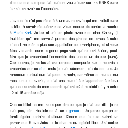
d’occasions auxquels j’ai toujours voulu jouer sur ma SNES sans
jamais en avoir eu l’occasion.
J’avoue, je n’ai pas résisté à une autre envie qui me trottait dans
la tête, à savoir récupérer mes vieux scores de contre la montre
à
Mario Kart
. Je les ai pris en photo avec mon cher Galaxy (il
faut bien qu’il me serve à prendre des photos de temps à autre
sinon il ne mérite plus son appellation de smartphone, et si vous
êtes veinards, dans le genre page web qui ne sert à rien, peut-
être que je présenterai l’ensemble des photos un de ces jours).
Ces scores, je ne les ai pas (encore) comparés aux « records »
présentés sur ce
site
, mais je suis sûrement loin du compte. Je
remarque surtout que j’ai perdu la main, car même en roulant sur
mes circuits favoris, je n’ai pas réussi à m’approcher à mieux
qu’une seconde de mes records qui ont dû être établis il y a entre
10 et 15 années déjà.
Que ce billet ne me fasse pas dire ce que je n’ai pas dit : je ne
suis pas, loin, très loin de là, un «
gamer
« . Je pense que ça en
ferait rigoler certains d’ailleurs. Disons que je suis autant un
gamer que Steve Jobs fut le chantre du logiciel libre. J’ai certes