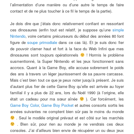
l’alimentation d’une manière ou d’une autre le temps de faire
contact et de ne plus toucher à ce fil le temps de la partie).
Je dois dire que j’étais donc relativement confiant en ressortant
ces dinosaures (enfin tout est relatif, je suppose qu’une
simple
Nintendo
, voire certains précurseurs du début des années 80 font
figure de
soupe primodiale
dans ce cas là). Et je suis donc fier
de pouvoir clamer haut et fort à la face du Web Infini que mes
dinosaures sont toujours opérationnels
! Hormis le problème
susmentionné, la Super Nintendo et les jeux fonctionnent sans
accrocs. Quant à la Game Boy, elle accuse sobrement le poids
des ans à travers un léger jaunissement de sa pauvre carcasse.
Mais c’est bien tout ce que je peux noter jusqu’à présent. Je suis
d’autant plus fier de cette Game Boy qu’elle est arrivée au foyer
familial il y a plus de 22 ans, lors du Noël 1990 (à l’origine, elle
était un cadeau pour ma sœur aînée
). Car forcément, les
Game Boy Color
,
Game Boy Pocket
et autres consorts sortis les
années suivantes ne comptent bien sûr pas le moins du monde
. Seul le modèle original prévaut et est côté sur les marchés
. Bien sûr, pour rien au monde je ne vendrais ces deux
consoles. J’ai d’ailleurs bien envie de récupérer un ou deux jeux