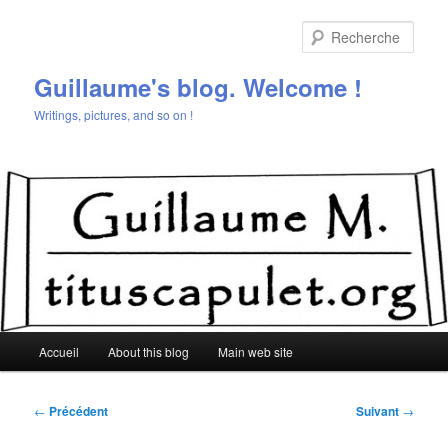
Aller
au
Rech
contenu
principal
Guillaume's blog. Welcome !
Writings, pictures, and so on !
Menu
Accueil
About this blog
Main web site
principal
Navigation
←
Précédent
Suivant
→
des