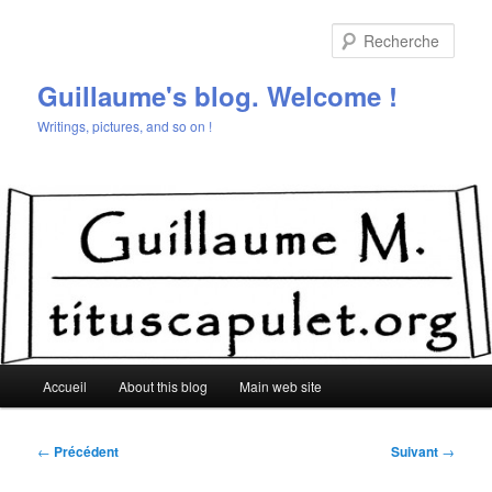
Aller
au
Rech
contenu
principal
Guillaume's blog. Welcome !
Writings, pictures, and so on !
Menu
Accueil
About this blog
Main web site
principal
Navigation
←
Précédent
Suivant
→
des