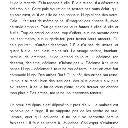
Hugo la regarde. Et la regarde à elle. Elle a raison, il a désormais
été trop loin. Cette pale figuration ne restera pas sans éclat, qu’il
en soit ainsi, qu’il en aille de son honneur. Hugo cligne des yeux.
Cela lui fait tout de même peine, d’imaginer ces choses là, avec
ce style ampoulé. Tout ça c’est de leurs fautes à elles. A elle et
à elle. Trop de grandiloquence, trop d’effets, aucune mesure dans
les sentiments, aucun garde-fou pour freiner leurs ardeurs. Où
cela pourrait-il s’arrêter désormais ? Elle n’a pas de limites, et
quant à elle, rien n’est moins sûr. Le visage perlant, branlant,
perclus de crampes, Hugo entend toujours « déclame ton
désarroi, déclame, déclame, n’hésite pas ». Déclame à ta reine
pense Hugo – déclamer à ta reine ton désarroi, c’est en effet fort
commode Hugo. Des arrhes Roi ! Ou plutôt, des arrhes ma reine.
Je vous ai rendu bien des services, des plus glorieux aux plus
avilissants, à seule fin de vous plaire, et d’y trouver par chance
mon plaisir. Des arrhes, ma reine, pour services rendus !
Un brouillard épais s’est déposé tout près d’eux. Le malaise est
palpable pour Hugo. Il ne supporte pas de les perdre de vue.
Jamais, quoi qu’il advienne, il ne peut se permettre pareille
faiblesse ! Il faut se rendre à l’évidence. Son esprit s’embrume