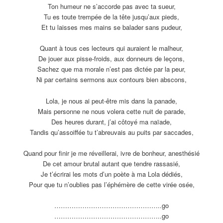
Ton humeur ne s’accorde pas avec ta sueur,
Tu es toute trempée de la tête jusqu’aux pieds,
Et tu laisses mes mains se balader sans pudeur,
Quant à tous ces lecteurs qui auraient le malheur,
De jouer aux pisse-froids, aux donneurs de leçons,
Sachez que ma morale n’est pas dictée par la peur,
Ni par certains sermons aux contours bien abscons,
Lola, je nous ai peut-être mis dans la panade,
Mais personne ne nous volera cette nuit de parade,
Des heures durant, j’ai côtoyé ma naïade,
Tandis qu’assoiffée tu t’abreuvais au puits par saccades,
Quand pour finir je me réveillerai, ivre de bonheur, anesthésié
De cet amour brutal autant que tendre rassasié,
Je t’écrirai les mots d’un poète à ma Lola dédiés,
Pour que tu n’oublies pas l’éphémère de cette virée osée,
…………………………
………………..go
…………………………
………………..go