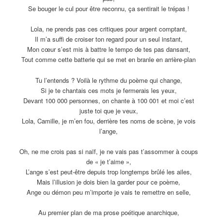
Se bouger le cul pour être reconnu, ça sentirait le trépas !
Lola, ne prends pas ces critiques pour argent comptant,
Il m’a suffi de croiser ton regard pour un seul instant,
Mon cœur s’est mis à battre le tempo de tes pas dansant,
Tout comme cette batterie qui se met en branle en arrière-plan
Tu l’entends ? Voilà le rythme du poème qui change,
Si je te chantais ces mots je fermerais les yeux,
Devant 100 000 personnes, on chante à 100 001 et moi c’est
juste toi que je veux,
Lola, Camille, je m’en fou, derrière tes noms de scène, je vois
l’ange,
Oh, ne me crois pas si naïf, je ne vais pas t’assommer à coups
de « je t’aime »,
L’ange s’est peut-être depuis trop longtemps brûlé les ailes,
Mais l’illusion je dois bien la garder pour ce poème,
Ange ou démon peu m’importe je vais te remettre en selle,
Au premier plan de ma prose poétique anarchique,