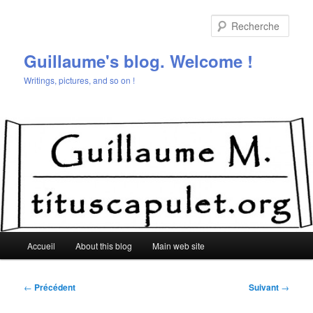
Aller
au
Rech
contenu
principal
Guillaume's blog. Welcome !
Writings, pictures, and so on !
Menu
Accueil
About this blog
Main web site
principal
Navigation
←
Précédent
Suivant
→
des