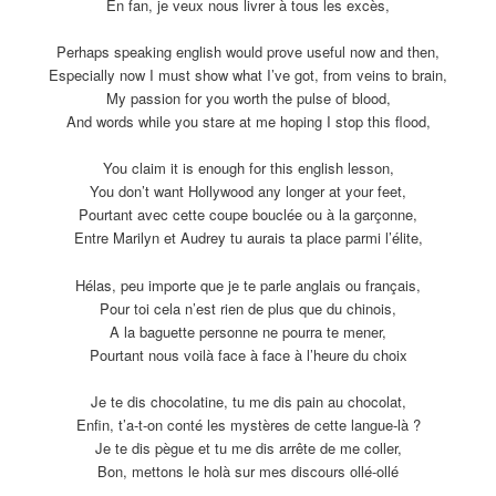
En fan, je veux nous livrer à tous les excès,
Perhaps speaking english would prove useful now and then,
Especially now I must show what I’ve got, from veins to brain,
My passion for you worth the pulse of blood,
And words while you stare at me hoping I stop this flood,
You claim it is enough for this english lesson,
You don’t want Hollywood any longer at your feet,
Pourtant avec cette coupe bouclée ou à la garçonne,
Entre Marilyn et Audrey tu aurais ta place parmi l’élite,
Hélas, peu importe que je te parle anglais ou français,
Pour toi cela n’est rien de plus que du chinois,
A la baguette personne ne pourra te mener,
Pourtant nous voilà face à face à l’heure du choix
Je te dis chocolatine, tu me dis pain au chocolat,
Enfin, t’a-t-on conté les mystères de cette langue-là ?
Je te dis pègue et tu me dis arrête de me coller,
Bon, mettons le holà sur mes discours ollé-ollé