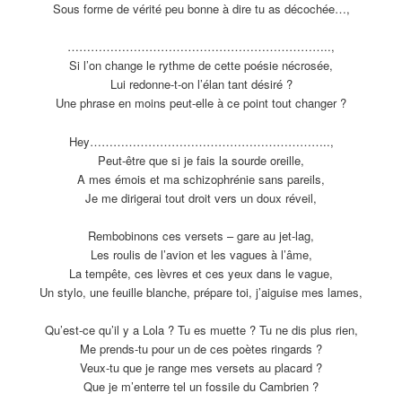
Sous forme de vérité peu bonne à dire tu as décochée…,
…………………………
………………………………..,
Si l’on change le rythme de cette poésie nécrosée,
Lui redonne-t-on l’élan tant désiré ?
Une phrase en moins peut-elle à ce point tout changer ?
Hey………………………
…………………………
…..,
Peut-être que si je fais la sourde oreille,
A mes émois et ma schizophrénie sans pareils,
Je me dirigerai tout droit vers un doux réveil,
Rembobinons ces versets – gare au jet-lag,
Les roulis de l’avion et les vagues à l’âme,
La tempête, ces lèvres et ces yeux dans le vague,
Un stylo, une feuille blanche, prépare toi, j’aiguise mes lames,
Qu’est-ce qu’il y a Lola ? Tu es muette ? Tu ne dis plus rien,
Me prends-tu pour un de ces poètes ringards ?
Veux-tu que je range mes versets au placard ?
Que je m’enterre tel un fossile du Cambrien ?