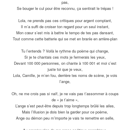
pas,
Se bouger le cul pour être reconnu, ça sentirait le trépas !
Lola, ne prends pas ces critiques pour argent comptant,
Il m’a suffi de croiser ton regard pour un seul instant,
Mon cœur s’est mis à battre le tempo de tes pas dansant,
Tout comme cette batterie qui se met en branle en arrière-plan
Tu l’entends ? Voilà le rythme du poème qui change,
Si je te chantais ces mots je fermerais les yeux,
Devant 100 000 personnes, on chante à 100 001 et moi c’est
juste toi que je veux,
Lola, Camille, je m’en fou, derrière tes noms de scène, je vois
l’ange,
Oh, ne me crois pas si naïf, je ne vais pas t’assommer à coups
de « je t’aime »,
L’ange s’est peut-être depuis trop longtemps brûlé les ailes,
Mais l’illusion je dois bien la garder pour ce poème,
Ange ou démon peu m’importe je vais te remettre en selle,