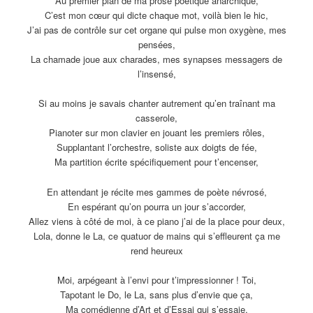
Au premier plan de ma prose poétique anarchique,
C’est mon cœur qui dicte chaque mot, voilà bien le hic,
J’ai pas de contrôle sur cet organe qui pulse mon oxygène, mes
pensées,
La chamade joue aux charades, mes synapses messagers de
l’insensé,
Si au moins je savais chanter autrement qu’en traînant ma
casserole,
Pianoter sur mon clavier en jouant les premiers rôles,
Supplantant l’orchestre, soliste aux doigts de fée,
Ma partition écrite spécifiquement pour t’encenser,
En attendant je récite mes gammes de poète névrosé,
En espérant qu’on pourra un jour s’accorder,
Allez viens à côté de moi, à ce piano j’ai de la place pour deux,
Lola, donne le La, ce quatuor de mains qui s’effleurent ça me
rend heureux
Moi, arpégeant à l’envi pour t’impressionner ! Toi,
Tapotant le Do, le La, sans plus d’envie que ça,
Ma comédienne d’Art et d’Essai qui s’essaie,