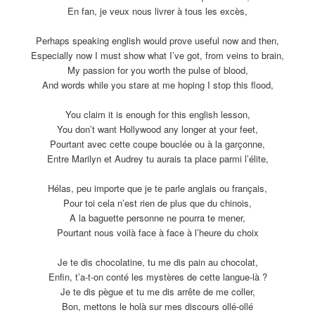
En fan, je veux nous livrer à tous les excès,
Perhaps speaking english would prove useful now and then,
Especially now I must show what I’ve got, from veins to brain,
My passion for you worth the pulse of blood,
And words while you stare at me hoping I stop this flood,
You claim it is enough for this english lesson,
You don’t want Hollywood any longer at your feet,
Pourtant avec cette coupe bouclée ou à la garçonne,
Entre Marilyn et Audrey tu aurais ta place parmi l’élite,
Hélas, peu importe que je te parle anglais ou français,
Pour toi cela n’est rien de plus que du chinois,
A la baguette personne ne pourra te mener,
Pourtant nous voilà face à face à l’heure du choix
Je te dis chocolatine, tu me dis pain au chocolat,
Enfin, t’a-t-on conté les mystères de cette langue-là ?
Je te dis pègue et tu me dis arrête de me coller,
Bon, mettons le holà sur mes discours ollé-ollé