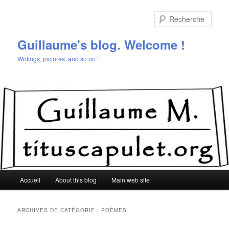
Aller
Aller
au
au
Rech
contenu
contenu
principal
secondaire
Guillaume's blog. Welcome !
Writings, pictures, and so on !
Menu
Accueil
About this blog
Main web site
principal
ARCHIVES DE CATÉGORIE :
POÈMES