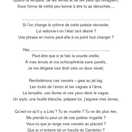
Sous forme de vérité peu bonne à dire tu as décochée…,
…………………………
………………………………..,
Si l’on change le rythme de cette poésie nécrosée,
Lui redonne-t-on l’élan tant désiré ?
Une phrase en moins peut-elle à ce point tout changer ?
Hey………………………
…………………………
…..,
Peut-être que si je fais la sourde oreille,
A mes émois et ma schizophrénie sans pareils,
Je me dirigerai tout droit vers un doux réveil,
Rembobinons ces versets – gare au jet-lag,
Les roulis de l’avion et les vagues à l’âme,
La tempête, ces lèvres et ces yeux dans le vague,
Un stylo, une feuille blanche, prépare toi, j’aiguise mes lames,
Qu’est-ce qu’il y a Lola ? Tu es muette ? Tu ne dis plus rien,
Me prends-tu pour un de ces poètes ringards ?
Veux-tu que je range mes versets au placard ?
Que je m’enterre tel un fossile du Cambrien ?