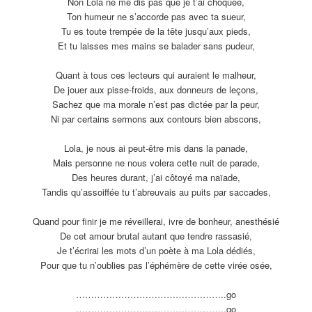
Non Lola ne me dis pas que je t’ai choquée,
Ton humeur ne s’accorde pas avec ta sueur,
Tu es toute trempée de la tête jusqu’aux pieds,
Et tu laisses mes mains se balader sans pudeur,
Quant à tous ces lecteurs qui auraient le malheur,
De jouer aux pisse-froids, aux donneurs de leçons,
Sachez que ma morale n’est pas dictée par la peur,
Ni par certains sermons aux contours bien abscons,
Lola, je nous ai peut-être mis dans la panade,
Mais personne ne nous volera cette nuit de parade,
Des heures durant, j’ai côtoyé ma naïade,
Tandis qu’assoiffée tu t’abreuvais au puits par saccades,
Quand pour finir je me réveillerai, ivre de bonheur, anesthésié
De cet amour brutal autant que tendre rassasié,
Je t’écrirai les mots d’un poète à ma Lola dédiés,
Pour que tu n’oublies pas l’éphémère de cette virée osée,
…………………………
………………..go
…………………………
………………..go