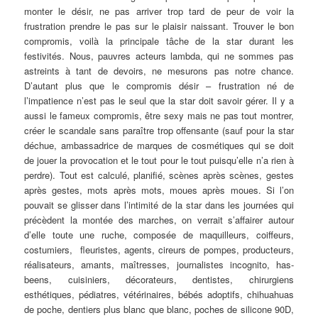
monter le désir, ne pas arriver trop tard de peur de voir la
frustration prendre le pas sur le plaisir naissant. Trouver le bon
compromis, voilà la principale tâche de la star durant les
festivités. Nous, pauvres acteurs lambda, qui ne sommes pas
astreints à tant de devoirs, ne mesurons pas notre chance.
D’autant plus que le compromis désir – frustration né de
l’impatience n’est pas le seul que la star doit savoir gérer. Il y a
aussi le fameux compromis, être sexy mais ne pas tout montrer,
créer le scandale sans paraître trop offensante (sauf pour la star
déchue, ambassadrice de marques de cosmétiques qui se doit
de jouer la provocation et le tout pour le tout puisqu’elle n’a rien à
perdre). Tout est calculé, planifié, scènes après scènes, gestes
après gestes, mots après mots, moues après moues. Si l’on
pouvait se glisser dans l’intimité de la star dans les journées qui
précèdent la montée des marches, on verrait s’affairer autour
d’elle toute une ruche, composée de maquilleurs, coiffeurs,
costumiers, fleuristes, agents, cireurs de pompes, producteurs,
réalisateurs, amants, maîtresses, journalistes incognito, has-
beens, cuisiniers, décorateurs, dentistes, chirurgiens
esthétiques, pédiatres, vétérinaires, bébés adoptifs, chihuahuas
de poche, dentiers plus blanc que blanc, poches de silicone 90D,