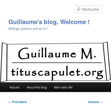
Aller
au
Rech
contenu
principal
Guillaume's blog. Welcome !
Writings, pictures, and so on !
Menu
Accueil
About this blog
Main web site
principal
Navigation
←
Précédent
Suivant
→
des