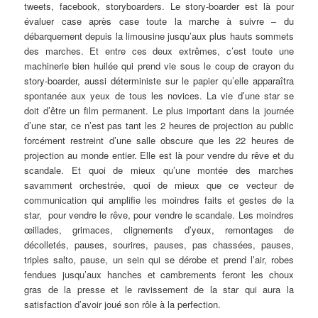
tweets, facebook, storyboarders. Le story-boarder est là pour
évaluer case après case toute la marche à suivre – du
débarquement depuis la limousine jusqu’aux plus hauts sommets
des marches. Et entre ces deux extrêmes, c’est toute une
machinerie bien huilée qui prend vie sous le coup de crayon du
story-boarder, aussi déterministe sur le papier qu’elle apparaîtra
spontanée aux yeux de tous les novices. La vie d’une star se
doit d’être un film permanent. Le plus important dans la journée
d’une star, ce n’est pas tant les 2 heures de projection au public
forcément restreint d’une salle obscure que les 22 heures de
projection au monde entier. Elle est là pour vendre du rêve et du
scandale. Et quoi de mieux qu’une montée des marches
savamment orchestrée, quoi de mieux que ce vecteur de
communication qui amplifie les moindres faits et gestes de la
star, pour vendre le rêve, pour vendre le scandale. Les moindres
œillades, grimaces, clignements d’yeux, remontages de
décolletés, pauses, sourires, pauses, pas chassées, pauses,
triples salto, pause, un sein qui se dérobe et prend l’air, robes
fendues jusqu’aux hanches et cambrements feront les choux
gras de la presse et le ravissement de la star qui aura la
satisfaction d’avoir joué son rôle à la perfection.